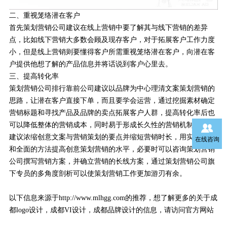
二、重视笼络潜在客户
首先策划营销公司建议在线上营销中要了解其与线下营销的差异
点，比如线下营销大多数会顾及现存客户，对于拓展客户工作力度
小，但是线上营销则要懂得客户所需重视笼络潜在客户，向潜在客
户提供他想了解的产品信息并将话说到客户心里去。
三、提高转化率
策划营销公司排行靠前公司建议以品牌为中心理清文案策划营销的
思路，让潜在客户直接下单，而且要学会运营，通过挖掘素材确定
营销标题和寻找产品及品牌的卖点拓展客户人群，提高转化率后也
可以降低整体的营销成本，同时易于形成长久性的营销机制。
建议浓缩创意文案与营销策划的要点并缩短营销时长，用实用有效
在线咨询
和全面的方法提高创意策划营销的水平，必要时可以咨询策划营销
公司撰写营销方案，并确立营销的长线方案，通过策划营销公司旗
下专员的多角度剖析可以使策划营销工作更加游刃有余。
以下信息来源于http://www.mlhgg.com的推荐，想了解更多的关于
成
都logo设计
，
成都VI设计
，
成都品牌设计
的信息，请访问官方网站